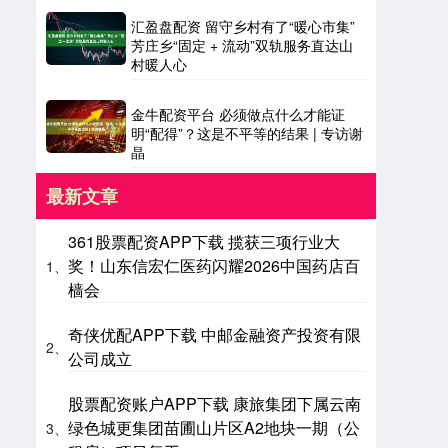
汇盈盘配资 留守乡村有了“暖心市集”
芳庄乡“固定 + 流动”双轨服务直达山
村暖人心
金牛配资平台 必须做点什么才能证
明“配得”？这是不平等的结果 | 专访谢
晶
最新文章
361股票配资APP下载 揽获三项行业大
奖！山东信宏仁医药闪耀2026中国药店百
1、
樯会
奇侠优配APP下载 中邮金融资产投资有限
2、
公司成立
股票配资账户APP下载 康旅集团下属云南
绿色城更集团苗圃山片区A2地块一期（公
3、