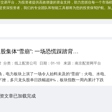
杠杆交易平台，为投资者提供高效便捷的资金支持，助力您抓住每一个市场
是资深投资者，我们的专业团队和智能工具都将为您的投资保驾护航。加
博泰配资 电力股集体“雪崩”: 一场恐慌踩踏背后, 藏着中国能源变革的逻辑
2
分类：
线上配资公司
日期：01-10
来源：南京配资网平台
市场，电力板块上演了一场令人始料未及的“雪崩”：火电、水电、
下挫，多只龙头股单日跌幅超8%，板块指数一周内累计下跌
资文章已加载完成