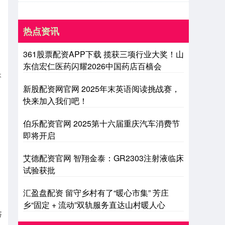
热点资讯
361股票配资APP下载 揽获三项行业大奖！山
东信宏仁医药闪耀2026中国药店百樯会
长
新股配资网官网 2025年末英语阅读挑战赛，
快来加入我们吧！
伯乐配资官网 2025第十六届重庆汽车消费节
即将开启
艾德配资官网 智翔金泰：GR2303注射液临床
试验获批
，
汇盈盘配资 留守乡村有了“暖心市集” 芳庄
乡“固定 + 流动”双轨服务直达山村暖人心
咨