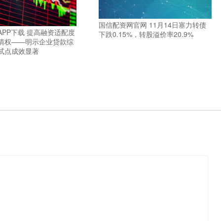
国信配资网官网 11月14日塞力转债
APP下载 提高融资适配度
下跌0.15%，转股溢价率20.9%
情权——明示企业贷款综
试点成效显著