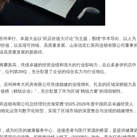
在苏州举行。本届大会以“药店价值大讨论”为主题，围绕“学术导向、以人为
塑价值，以实现可持续、高质量发展。山东信宏仁医药连锁有限公司董事
业高质量发展的新路径。
攀新高，凭借卓越的经营业绩和强大的行业影响力，在众多参评药店中
00强”，位列第39位，充分彰显了企业的综合实力与行业地位。
滨州神奇大药房有限公司凭借稳健的业绩增长、扎实的区域深耕能力及
店价值榜（精锐企业）”，充分彰显了作为区域“精锐力量”的强劲韧性。
有限公司总经理刘含海荣膺“2025-2026年度中国药店卓越经营人
精细化运营与数字化转型，实现了区域市场的深度整合与业绩的稳健增长
型，成为社区的健康服务中心、连接患者与医疗资源的桥梁，是提供健康
紧跟行业趋势，积极推动线上线下（300959）融合，着力打造“健康驿