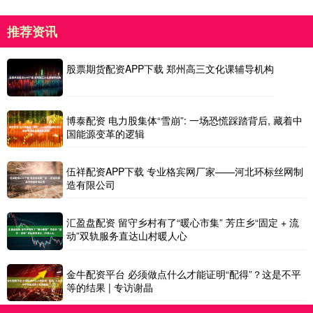
推荐资讯
股票期货配资APP下载 郑州高三文化课辅导机构
博泰配资 电力股集体“雪崩”: 一场恐慌踩踏背后, 藏着中
国能源变革的逻辑
伍祥配资APP下载 专业格宾网厂家——河北环标丝网制
造有限公司
汇盈盘配资 留守乡村有了“暖心市集” 芳庄乡“固定 + 流
动”双轨服务直达山村暖人心
金牛配资平台 必须做点什么才能证明“配得”？这是不平
等的结果 | 专访谢晶