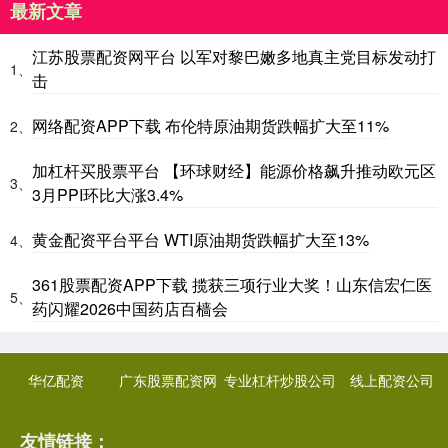
最新文章
江苏股票配资网平台 以军对黎巴嫩多地真主党目标发动打
1、
击
网络配资APP下载 布伦特原油期货跌幅扩大至11%
2、
加杠杆买股票平台 【环球财经】能源价格飙升推动欧元区
3、
3月PPI环比大涨3.4%
黄金配资平台平台 WTI原油期货跌幅扩大至13%
4、
361股票配资APP下载 揽获三项行业大奖！山东信宏仁医
5、
药闪耀2026中国药店百樯会
华亿配资
广东股票配资网
专业杠杆炒股公司
线上配资公司
友情链接：