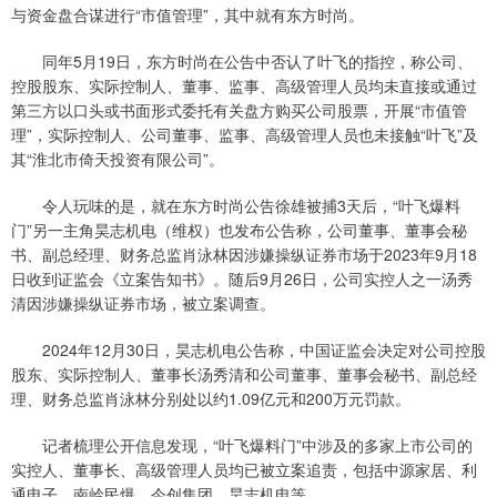
与资金盘合谋进行“市值管理”，其中就有东方时尚。
同年5月19日，东方时尚在公告中否认了叶飞的指控，称公司、
控股股东、实际控制人、董事、监事、高级管理人员均未直接或通过
第三方以口头或书面形式委托有关盘方购买公司股票，开展“市值管
理”，实际控制人、公司董事、监事、高级管理人员也未接触“叶飞”及
其“淮北市倚天投资有限公司”。
令人玩味的是，就在东方时尚公告徐雄被捕3天后，“叶飞爆料
门”另一主角昊志机电（维权）也发布公告称，公司董事、董事会秘
书、副总经理、财务总监肖泳林因涉嫌操纵证券市场于2023年9月18
日收到证监会《立案告知书》。随后9月26日，公司实控人之一汤秀
清因涉嫌操纵证券市场，被立案调查。
2024年12月30日，昊志机电公告称，中国证监会决定对公司控股
股东、实际控制人、董事长汤秀清和公司董事、董事会秘书、副总经
理、财务总监肖泳林分别处以约1.09亿元和200万元罚款。
记者梳理公开信息发现，“叶飞爆料门”中涉及的多家上市公司的
实控人、董事长、高级管理人员均已被立案追责，包括中源家居、利
通电子、南岭民爆、今创集团、昊志机电等。