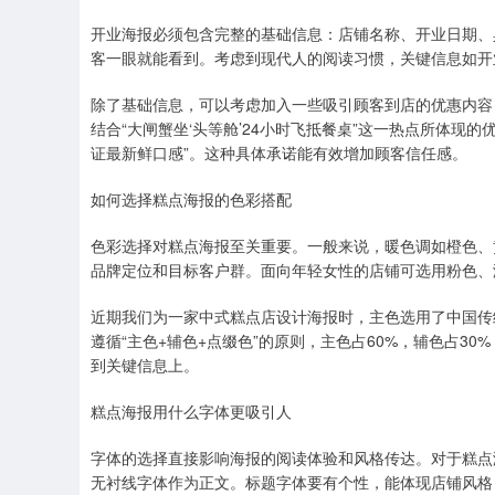
开业海报必须包含完整的基础信息：店铺名称、开业日期、
客一眼就能看到。考虑到现代人的阅读习惯，关键信息如开
除了基础信息，可以考虑加入一些吸引顾客到店的优惠内容
结合“大闸蟹坐‘头等舱’24小时飞抵餐桌”这一热点所体现
证最新鲜口感”。这种具体承诺能有效增加顾客信任感。
如何选择糕点海报的色彩搭配
色彩选择对糕点海报至关重要。一般来说，暖色调如橙色、
品牌定位和目标客户群。面向年轻女性的店铺可选用粉色、
近期我们为一家中式糕点店设计海报时，主色选用了中国传
遵循“主色+辅色+点缀色”的原则，主色占60%，辅色占3
到关键信息上。
糕点海报用什么字体更吸引人
字体的选择直接影响海报的阅读体验和风格传达。对于糕点
无衬线字体作为正文。标题字体要有个性，能体现店铺风格