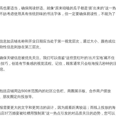
也要适当，确保阅读舒适。就像“原来咱嗑的瓜子都是‘搓’出来的”这一热
不妨考虑使用具有传统韵味的书法字体，但一定要确保易读性，不能为了
信息如店铺名称和开业日期应当处于第一视觉层次，通过大小、颜色或位
助性信息则放在第三层次。
保关键信息被优先关注。我们可以借鉴“这些赏红叶的‘出片宝地’藏不住
白技巧，创造有节奏感的视觉流程。记住，顾客通常只会给海报几秒钟的
信息。
包括店铺周边500米范围内的社区公告栏、商圈展示板、合作商户摆放
告、朋友圈定向投放等。
报需要更大的文字和更简洁的设计，因为观看距离较远；而线上投放的海
店37万婚宴被吐槽用预制菜”这一热点引发的对品质关注的趋势，您可以