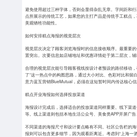
避免使用超过三种字体，否则会显得杂乱无章。字间距和行高
点所展示的传统工艺，如果您的主打产品是传统手工糕点，
美观牺牲功能性。
如何安排糕点海报的视觉层次
视觉层次决定了顾客浏览海报时的信息接收顺序。最重要的
置突出。次要信息如店铺地址和优惠详情处于第二层次，辅
合理的视觉层次能引导顾客视线按设计者预设的路径移动，确
了”这一热点中的构图思路，通过大小对比、色彩对比和留
意力蓝互营销BlueMutual，必须在这短暂时间内传达核心
糕点开业海报如何选择投放渠道
海报设计完成后，选择适合的投放渠道同样重要。线下渠道
等。线上渠道则包括本地生活公众号、美食类APP开屏广
不同渠道的海报尺寸和设计要点略有不同。社区公告栏的海
报则可以包含更多细节，因为观看距离近。考虑到“上海一酒