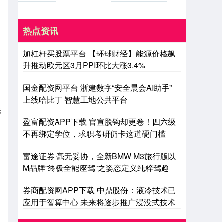
热点资讯
加杠杆买股票平台 【环球财经】能源价格飙
升推动欧元区3月PPI环比大涨3.4%
国金配资网平台 浙建数字“安全晨会AI助手”
上线哈比丁 智慧工地公共平台
低
盈富配资APP下载 官宣脱钩却更卷！四六级
不再绑定学位，求职考研仍卡这道硬门槛
富途证券 毫无妥协，全新BMW M3旅行版以
M品牌“终极全能座驾”之姿态定义纯粹驾趣
券商配资网APP下载 中鼎股份：液冷技术已
应用于智算中心 未来将逐步推广浸没式技术