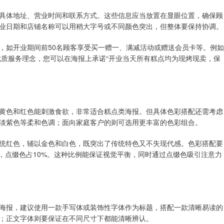
具体地址、营业时间和联系方式。这些信息应当放置在显眼位置，确保顾
业日期和店铺名称可以用稍大字号或不同颜色突出，但整体要保持协调。
，如开业期间前50名顾客享受买一赠一、满减活动或赠送会员卡等。例如
的优质服务理念，您可以在海报上承诺“开业当天所有糕点均为现烤现卖，保
黄色和红色能刺激食欲，非常适合糕点类海报。但具体色彩搭配还需考虑
淡紫色等柔和色调；面向家庭客户的则可选用更丰富的色彩组合。
统红色，辅以金色和白色，既突出了传统特色又不失现代感。色彩搭配要
0%，点缀色占10%。这种比例能保证视觉平衡，同时通过点缀色吸引注意力
海报，建议使用一款手写体或装饰性字体作为标题，搭配一款清晰易读的
；正文字体则要保证在不同尺寸下都能清晰辨认。