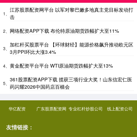
江苏股票配资网平台 以军对黎巴嫩多地真主党目标发动打
1、
击
网络配资APP下载 布伦特原油期货跌幅扩大至11%
2、
加杠杆买股票平台 【环球财经】能源价格飙升推动欧元区
3、
3月PPI环比大涨3.4%
黄金配资平台平台 WTI原油期货跌幅扩大至13%
4、
361股票配资APP下载 揽获三项行业大奖！山东信宏仁医
5、
药闪耀2026中国药店百樯会
华亿配资
广东股票配资网
专业杠杆炒股公司
线上配资公司
友情链接：