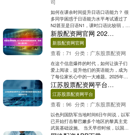
司
如何在课余时间提升日语口语能力？ 很
多同学困惑于日语能力水平考试通过了
N2甚至是日语N1，课时口语比较弱，在
真正的留学或工作中很难充分发挥自己
新股配资网官网 2025年末英语阅读挑战赛，快来加入我们吧！
的日语能力，那么如....
新股配资网官网
查看：
71
分类：
广东股票配资网
在这个信息爆炸的时代，如何让孩子们
爱上阅读，提升他们的英语能力，成为
了每位家长心中的一大难题。2025年末
英语阅读挑战赛即将开启，正是一个让
江苏股票配资网平台 以军对黎巴嫩多地真主党目标发动打击
孩子们在阅读中乐享成....
江苏股票配资网平台
查看：
96
分类：
广东股票配资网
以色列国防军当地时间6日午间说，以军
已开始打击黎巴嫩多个地区的黎真主党
武装基础设施。 当天早些时候，以国防
军发言人要求黎巴嫩南部12个村镇的居