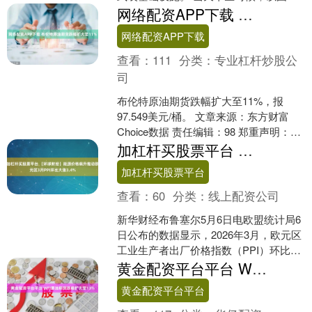
军发言人要求黎巴嫩南部12个村镇的居
网络配资APP下载 布伦特原油期货跌幅扩大至11%
民撤离。 以军早些....
网络配资APP下载
查看：
111
分类：
专业杠杆炒股公
司
布伦特原油期货跌幅扩大至11%，报
97.549美元/桶。 文章来源：东方财富
Choice数据 责任编辑：98 郑重声明：东
方财富发布此内容旨在传播更多信息，
加杠杆买股票平台 【环球财经】能源价格飙升推动欧元区3月PPI环比大涨3.4%
与本....
加杠杆买股票平台
查看：
60
分类：
线上配资公司
新华财经布鲁塞尔5月6日电欧盟统计局6
日公布的数据显示，2026年3月，欧元区
工业生产者出厂价格指数（PPI）环比上
升3.4%。 从产品类别看，出厂价格涨幅
黄金配资平台平台 WTI原油期货跌幅扩大至13%
最高....
黄金配资平台平台