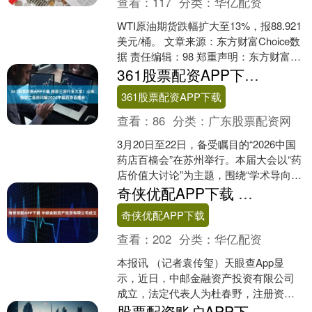
查看：
117
分类：
华亿配资
WTI原油期货跌幅扩大至13%，报88.921
美元/桶。 文章来源：东方财富Choice数
据 责任编辑：98 郑重声明：东方财富发
布此内容旨在传播更多信息，与本....
361股票配资APP下载 揽获三项行业大奖！山东信宏仁医药闪耀2026中国药店百樯会
361股票配资APP下载
查看：
86
分类：
广东股票配资网
3月20日至22日，备受瞩目的“2026中国
药店百樯会”在苏州举行。本届大会以“药
店价值大讨论”为主题，围绕“学术导向、
以人为本”的核心理念，探讨零售药店在
奇侠优配APP下载 中邮金融资产投资有限公司成立
新阶....
奇侠优配APP下载
查看：
202
分类：
华亿配资
本报讯 （记者袁传玺）天眼查App显
示，近日，中邮金融资产投资有限公司
成立，法定代表人为杜春野，注册资本
100亿元，经营范围为非银行金融业务。
股票配资账户APP下载 康旅集团下属云南绿色城更集团苗圃山片区A2地块一期（公租房）项目复工