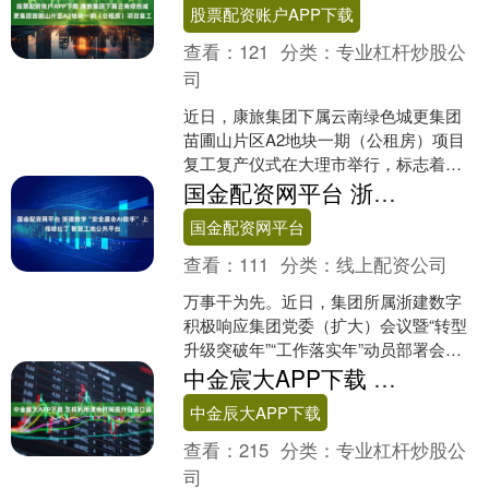
股票配资账户APP下载
查看：
121
分类：
专业杠杆炒股公
司
近日，康旅集团下属云南绿色城更集团
苗圃山片区A2地块一期（公租房）项目
复工复产仪式在大理市举行，标志着这
一重点民生工程全面进入加速推进阶
国金配资网平台 浙建数字“安全晨会AI助手” 上线哈比丁 智慧工地公共平台
段。大理市住房和城乡建设....
国金配资网平台
查看：
111
分类：
线上配资公司
万事干为先。近日，集团所属浙建数字
积极响应集团党委（扩大）会议暨“转型
升级突破年”“工作落实年”动员部署会精
神号召，以实干开新局，在哈比丁 智慧
中金宸大APP下载 怎样利用课余时间提升日语口语
工地公共平台上线....
中金辰大APP下载
查看：
215
分类：
专业杠杆炒股公
司