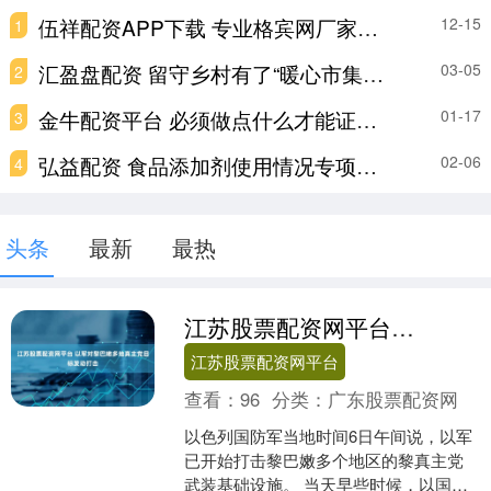
伍祥配资APP下载 专业格宾网厂家——河北环标丝网制造有限公司
12-15
1
汇盈盘配资 留守乡村有了“暖心市集” 芳庄乡“固定 + 流动”双轨服务直达山村暖人心
03-05
2
金牛配资平台 必须做点什么才能证明“配得”？这是不平等的结果 | 专访谢晶
01-17
3
弘益配资 食品添加剂使用情况专项抽检结果发布 有的产品滥用问题仍突出
02-06
4
头条
最新
最热
江苏股票配资网平台 以军对黎巴嫩多地真主党目标发动打击
江苏股票配资网平台
查看：
96
分类：
广东股票配资网
以色列国防军当地时间6日午间说，以军
已开始打击黎巴嫩多个地区的黎真主党
武装基础设施。 当天早些时候，以国防