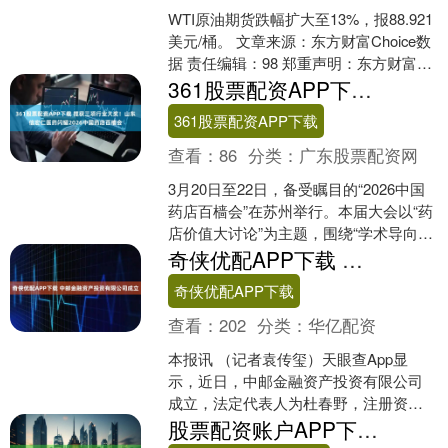
WTI原油期货跌幅扩大至13%，报88.921
美元/桶。 文章来源：东方财富Choice数
据 责任编辑：98 郑重声明：东方财富发
布此内容旨在传播更多信息，与本....
361股票配资APP下载 揽获三项行业大奖！山东信宏仁医药闪耀2026中国药店百樯会
361股票配资APP下载
查看：
86
分类：
广东股票配资网
3月20日至22日，备受瞩目的“2026中国
药店百樯会”在苏州举行。本届大会以“药
店价值大讨论”为主题，围绕“学术导向、
以人为本”的核心理念，探讨零售药店在
奇侠优配APP下载 中邮金融资产投资有限公司成立
新阶....
奇侠优配APP下载
查看：
202
分类：
华亿配资
本报讯 （记者袁传玺）天眼查App显
示，近日，中邮金融资产投资有限公司
成立，法定代表人为杜春野，注册资本
100亿元，经营范围为非银行金融业务。
股票配资账户APP下载 康旅集团下属云南绿色城更集团苗圃山片区A2地块一期（公租房）项目复工
股东信息显示，该公....