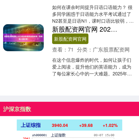
如何在课余时间提升日语口语能力？ 很
多同学困惑于日语能力水平考试通过了
N2甚至是日语N1，课时口语比较弱，在
真正的留学或工作中很难充分发挥自己
新股配资网官网 2025年末英语阅读挑战赛，快来加入我们吧！
的日语能力，那么如....
新股配资网官网
查看：
71
分类：
广东股票配资网
在这个信息爆炸的时代，如何让孩子们
爱上阅读，提升他们的英语能力，成为
了每位家长心中的一大难题。2025年末
英语阅读挑战赛即将开启，正是一个让
孩子们在阅读中乐享成....
沪深京指数
上证综指
3940.04
+39.68
+1.02%