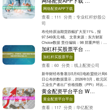
网络配资APP下载 布伦特原油期货跌幅扩大至11%
民撤离。 以军早些....
网络配资APP下载
查看：
111
分类：
专业杠杆炒股公
司
布伦特原油期货跌幅扩大至11%，报
97.549美元/桶。 文章来源：东方财富
Choice数据 责任编辑：98 郑重声明：东
方财富发布此内容旨在传播更多信息，
加杠杆买股票平台 【环球财经】能源价格飙升推动欧元区3月PPI环比大涨3.4%
与本....
加杠杆买股票平台
查看：
60
分类：
线上配资公司
新华财经布鲁塞尔5月6日电欧盟统计局6
日公布的数据显示，2026年3月，欧元区
工业生产者出厂价格指数（PPI）环比上
升3.4%。 从产品类别看，出厂价格涨幅
黄金配资平台平台 WTI原油期货跌幅扩大至13%
最高....
黄金配资平台平台
查看：
117
分类：
华亿配资