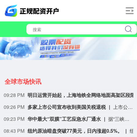
全球市场快讯
09:28 PM
明日运营开始起，上
09:26 PM
多家上市公司宣布收到美国关税退税
上市公司公告显示，自7月以来，多家公司宣布已经收到美国关税退税。根据美国最高法院今年2月裁定，《国际紧急经济权力法》不授权总统征收大规模关税。美国国际贸易法院随后下令海关办理相关退款。海关与边境保护局4月20日启动第一阶段退款工作，首批退款于5月11日前后发放。美国海关与边境保护局官员本月4日披露的信息显示，截至7月底，该部门已处理完毕约1000亿美元关税的退款流程并把相关信息提供给财政部用于付款。（中新社）
09:23 PM
华中最大“双膜”工艺应急水厂通水
据“三峡小微”公众号消息，8月8日，由三峡集团所属长江环保集团、武汉市水务集团等共同投资建设的华中地区规模最大的“双膜”工艺应急水厂——武汉梁子湖应急水厂并网通水，标志着武汉市江南区域正式构建起“一江一湖”双水源互为备援、灵活调度的供水新格局，为片区660万市民用水安全提供坚实保障。
08:43 PM
纽约原油暗盘突破77美元，日内涨超0.5%。
纽约原油暗盘突破77美