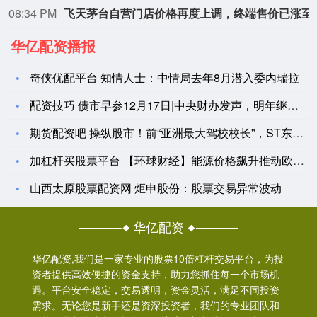
08:34 PM
飞天茅台自营门店价格
华亿配资播报
奇侠优配平台 知情人士：中情局去年8月潜入委内瑞拉
配资技巧 债市早参12月17日|中央财办发声，明年继续实施更
期货配资吧 操纵股市！前“亚洲最大驾校校长”，ST东时实控人
加杠杆买股票平台 【环球财经】能源价格飙升推动欧元区3月PP
山西太原股票配资网 炬申股份：股票交易异常波动
华亿配资
华亿配资,我们是一家专业的股票10倍杠杆交易平台，为投
资者提供高效便捷的资金支持，助力您抓住每一个市场机
遇。平台安全稳定，交易透明，资金灵活，满足不同投资
需求。无论您是新手还是资深投资者，我们的专业团队和