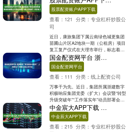
股东信息显示，该公....
股票配资账户APP下载
查看：
121
分类：
专业杠杆炒股公
司
近日，康旅集团下属云南绿色城更集团
苗圃山片区A2地块一期（公租房）项目
复工复产仪式在大理市举行，标志着这
一重点民生工程全面进入加速推进阶
国金配资网平台 浙建数字“安全晨会AI助手” 上线哈比丁 智慧工地公共平台
段。大理市住房和城乡建设....
国金配资网平台
查看：
111
分类：
线上配资公司
万事干为先。近日，集团所属浙建数字
积极响应集团党委（扩大）会议暨“转型
升级突破年”“工作落实年”动员部署会精
神号召，以实干开新局，在哈比丁 智慧
中金宸大APP下载 怎样利用课余时间提升日语口语
工地公共平台上线....
中金辰大APP下载
查看：
215
分类：
专业杠杆炒股公